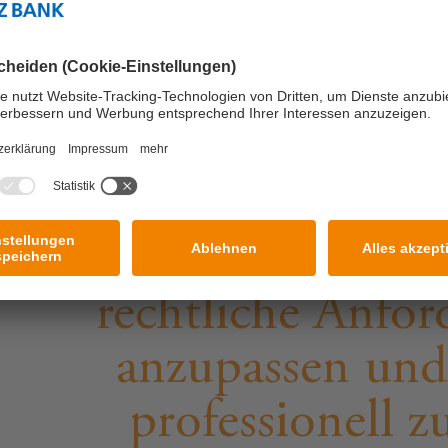
en kulturellen Hintergründen erleben wir einen sta
ektiven ermöglicht.
Unser Ziel ist 
Prozesse fortlauf
rechtliche Anfor
anzupassen und
professionell z