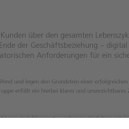
e Kunden über den gesamten Lebenszyk
nde der Geschäftsbeziehung – digital u
latorischen Anforderungen für ein sic
eifend und legen den Grundstein einer erfolgreichen
ppe erfüllt ein hierbei klares und unverzichtbares Z
nicht nur als Schlagwort, sondern im täglichen mitei
sebenen unserer Kollegen und Kolleginnen sehr. Von