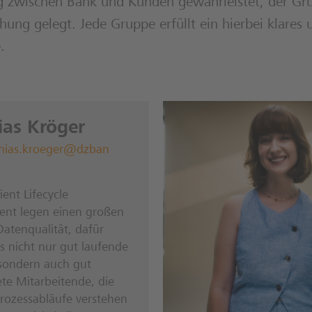
g zwischen Bank und Kunden gewährleistet, der Gru
ung gelegt. Jede Gruppe erfüllt ein hierbei klares 
.
ias Kröger
hias.kroeger@dzban
ient Lifecycle
nt legen einen großen
atenqualität, dafür
s nicht nur gut laufende
 sondern auch gut
te Mitarbeitende, die
rozessabläufe verstehen