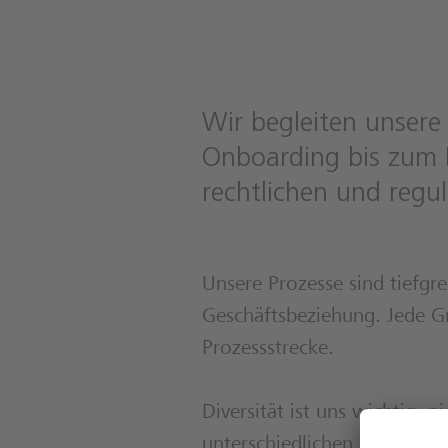
Wir begleiten unser
Onboarding bis zum E
rechtlichen und regu
Unsere Prozesse sind tiefgr
Geschäftsbeziehung. Jede Gru
Prozessstrecke.
Diversität ist uns wichtig, 
unterschiedlichen Erfahrung