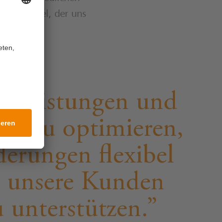
rken Wandel, der uns
es, Leistungen und
end zu optimieren,
derungen flexibel
 unsere Kunden
u unterstützen.