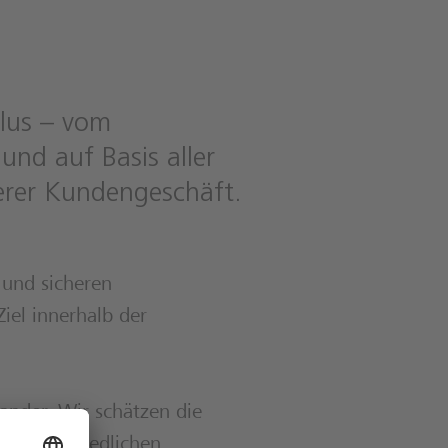
lus – vom
nd auf Basis aller
herer Kundengeschäft.
 und sicheren
iel innerhalb der
nander. Wir schätzen die
 unterschiedlichen