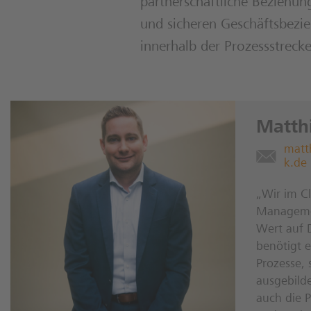
partnerschaftliche Beziehun
und sicheren Geschäftsbezieh
innerhalb der Prozessstrecke
Matth
matt
k.de
„Wir im Cl
Manageme
Wert auf D
benötigt e
Prozesse,
ausgebilde
auch die P